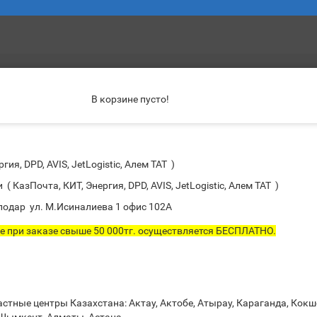
В корзине пусто!
гия, DPD, AVIS, JetLogistic, Алем ТАТ )
КазПочта, КИТ, Энергия, DPD, AVIS, JetLogistic, Алем ТАТ )
ород Павлодар ул. М.Исиналиева 1 офис 102А
е при заказе свыше 50 000тг. осуществляется БЕСПЛАТНО.
тные центры Казахстана: Актау, Актобе, Атырау, Караганда, Кокш