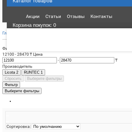
Каталог
товаров
Акции
Статьи
Отзывы
Контакты
Корзина
покупок
: 0
Шприцы для герметика
Главная
Ручной инструмент
Фильтр
12100
-
28470
₸
Цена
-
₸
Производитель
Licota
2
RUNTEC
1
Сбросить
Выберите фильтры
Фильтр
Выберите фильтры
Сортировка: