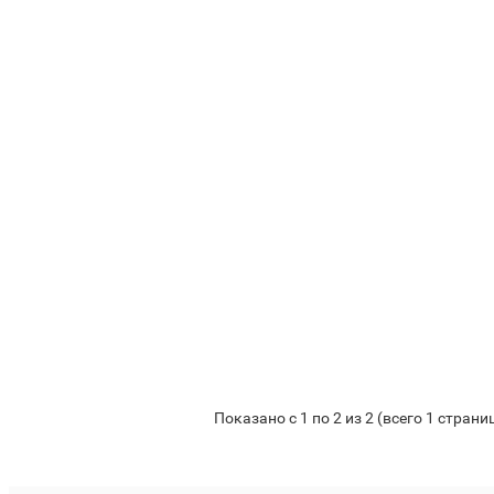
GARWIN
Под заказ
j
GE-
JA005L
Траверса
500
кг,
1800
мм
70 470₸
Предзаказ
Показано с 1 по 2 из 2 (всего 1 страни