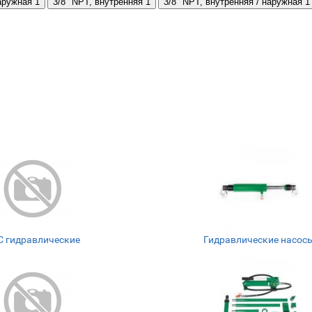
наружная
1
3/8" NPT, внутренняя
1
3/8" NPT, внутренняя / наружная
1
С гидравлические
Гидравлические насос