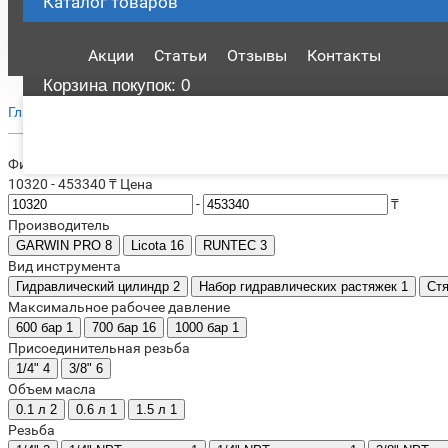
Каталог
товаров
Акции
Статьи
Отзывы
Контакты
Корзина
покупок
: 0
Кузовной гидравлический и
Главная
Оборудование для СТО
Фильтр
10320
-
453340
₸
Цена
-
₸
Производитель
GARWIN PRO
8
Licota
16
RUNTEC
3
Вид инструмента
Гидравлический цилиндр
2
Набор гидравлических растяжек
1
Стя
Максимальное рабочее давление
600 бар
1
700 бар
16
1000 бар
1
Присоединительная резьба
1/4"
4
3/8"
6
Объем масла
0.1 л
2
0.6 л
1
1.5 л
1
Резьба