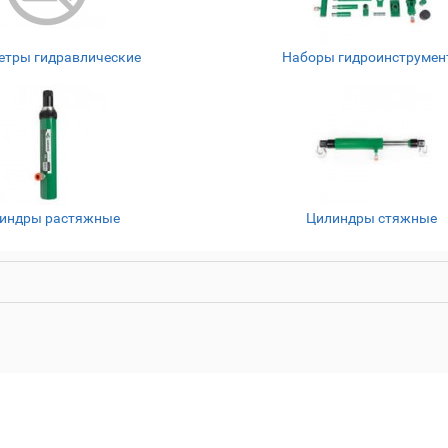
тры гидравлические
Наборы гидроинструмен
индры растяжные
Цилиндры стяжные
GARWIN GE-PBR
Производитель: