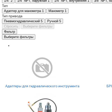
1/4"
2
1/4" NPT, наружная
1
1/4" NPT, внутренняя
1
3/8" NPT, 
Тип
Адаптер для манометра
1
Манометр
1
Тип привода
Пневмогидравлический
5
Ручной
5
Сбросить
Выберите фильтры
Фильтр
Выберите фильтры
Адаптеры для гидравлического инструмента
БР