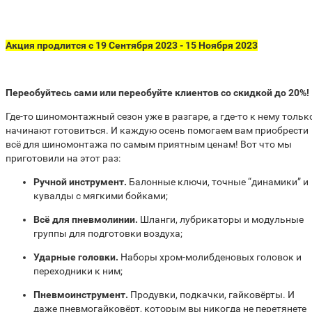
Акция продлится с 19 Сентября 2023 - 15 Ноября 2023
Переобуйтесь сами или переобуйте клиентов со скидкой до 20%!
Где-то шиномонтажный сезон уже в разгаре, а где-то к нему тольк
начинают готовиться. И каждую осень помогаем вам приобрести
всё для шиномонтажа по самым приятным ценам! Вот что мы
приготовили на этот раз:
Ручной инструмент.
Балонные ключи, точные “динамики” и
кувалды с мягкими бойками;
Всё для пневмолинии.
Шланги, лубрикаторы и модульные
группы для подготовки воздуха;
Ударные головки.
Наборы хром-молибденовых головок и
переходники к ним;
Пневмоинструмент.
Продувки, подкачки, гайковёрты. И
даже пневмогайковёрт, которым вы никогда не перетянете